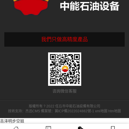
我們只做高精度產品
咨詢微信客服
版權所有 ? 2022 任丘市中能石油設備有限公司
技術支持：
杰迅CMS
備案號：
冀ICP備2022024882號-1
xml地圖
htm地圖
吉泽明步空姐