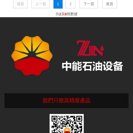
首頁
上一頁
1
2
下一頁
尾頁
共
2
頁
8
條數據
我們只做高精度產品