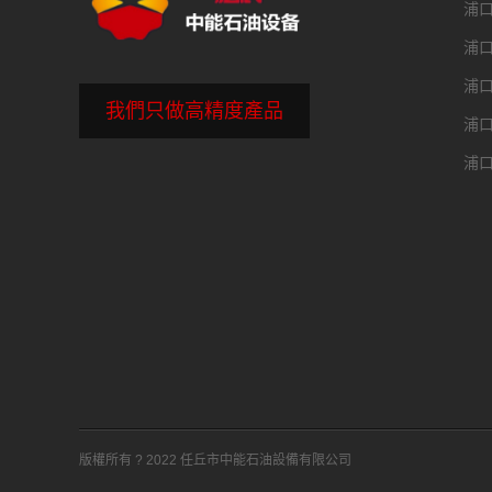
浦
浦
浦
我們只做高精度產品
浦
浦
版權所有 ? 2022 任丘市中能石油設備有限公司