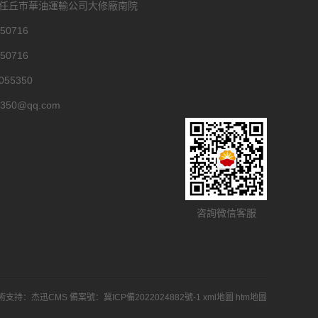
省任丘市華油運輸公司大修廠南院
50716
50716
55350
350@qq.com
咨詢微信客服
術支持：
杰迅CMS
備案號：
冀ICP備2022024882號-1
xml地圖
htm地圖