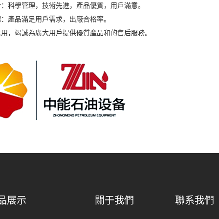
針：科學管理，技術先進，產品優質，用戶滿意。
標：產品滿足用戶需求，出廠合格率。
信用，竭誠為廣大用戶提供優質產品和的售后服務。
品展示
關于我們
聯系我們