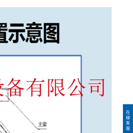
在
線
客
服