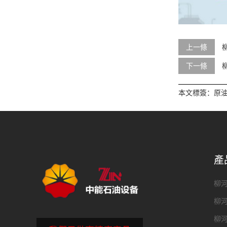
上一條
下一條
本文標簽：
原
產
柳
柳
柳