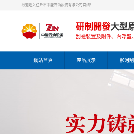
歡迎進入任丘市中能石油設備有限公司官網！
研制開發
大型
刮蠟裝置及附件、內浮盤
網站首頁
產品展示
柳河刮