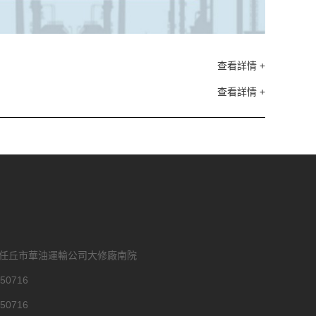
查看詳情 +
查看詳情 +
省任丘市華油運輸公司大修廠南院
50716
50716