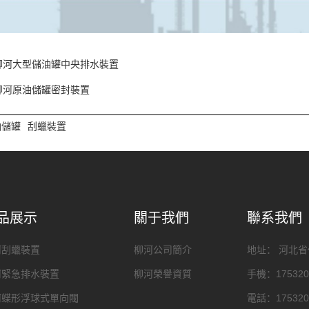
柳河大型儲油罐中央排水裝置
柳河原油儲罐密封裝置
油儲罐
刮蠟裝置
品展示
關于我們
聯系我們
河刮蠟裝置
柳河公司簡介
地址： 河北
河緊急排水裝置
柳河榮譽資質
手機：175320
河蝶形浮球式單向閥
電話：175320