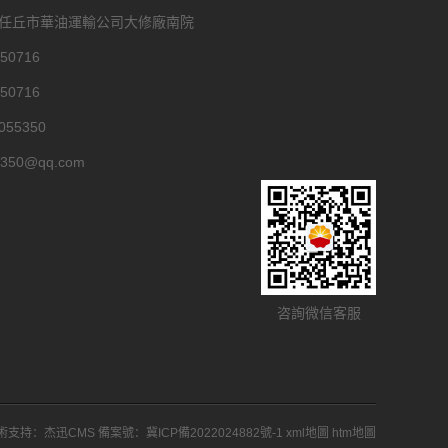
省任丘市華油運輸公司大修廠南院
50716
50716
55350
350@qq.com
咨詢微信客服
術支持：
杰迅CMS
備案號：
冀ICP備2022024882號-1
xml地圖
htm地圖