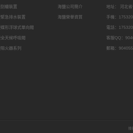
鹽刮蠟裝置
海鹽公司簡介
地址： 河北
鹽緊急排水裝置
海鹽榮譽資質
手機：175320
鹽蝶形浮球式單向閥
電話：175320
鹽全天候呼吸閥
客服QQ：9040
鹽阻火器系列
郵箱：904055
技