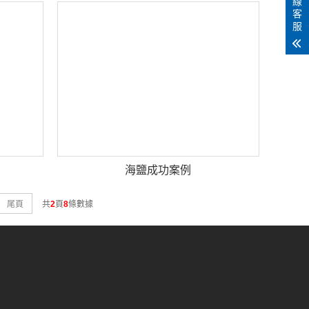
線
客
服
海鹽成功案例
尾頁
共
2
頁
8
條數據