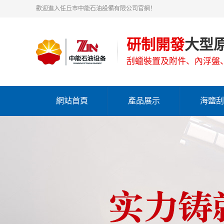
歡迎進入任丘市中能石油設備有限公司官網！
研制開發
大型
刮蠟裝置及附件、內浮盤
網站首頁
產品展示
海鹽刮