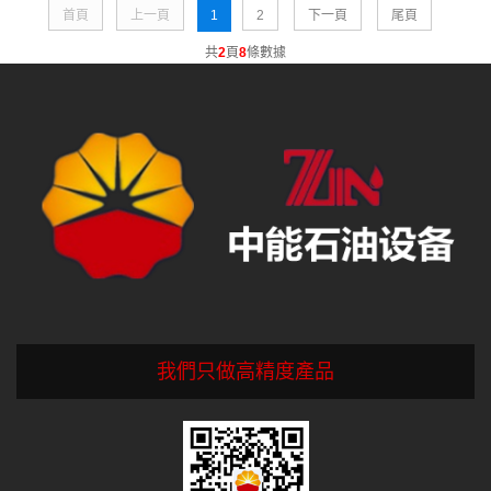
首頁
上一頁
1
2
下一頁
尾頁
共
2
頁
8
條數據
我們只做高精度產品