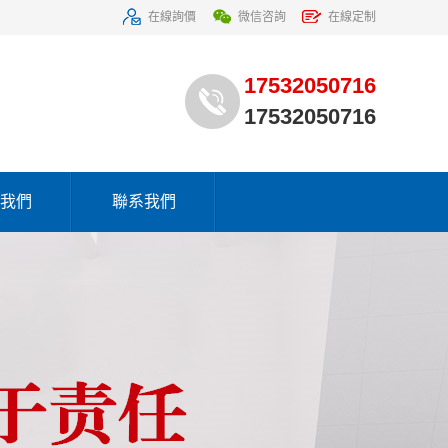
在線詢價
微信咨詢
在線定制
17532050716
17532050716
我們
聯系我們