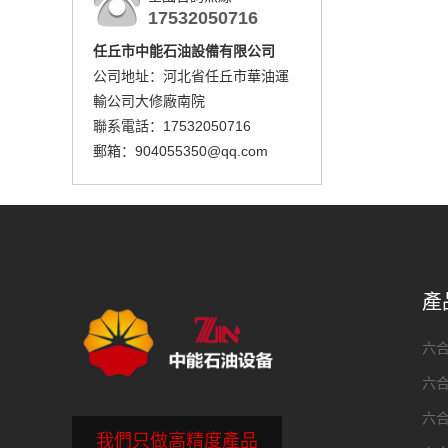
17532050716
任丘市中能石油設備有限公司
公司地址：河北省任丘市華油運
輸公司大修廠南院
聯系電話：17532050716
郵箱：904055350@qq.com
產
六
六
六
我們只做高精度產品