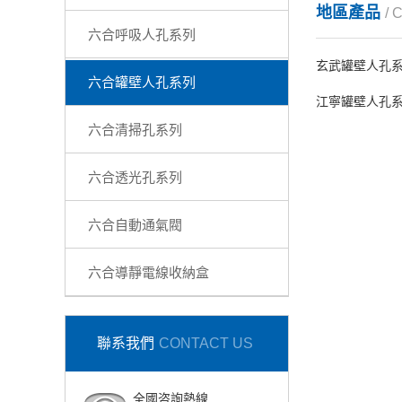
地區產品
/ 
六合呼吸人孔系列
玄武罐壁人孔
六合罐壁人孔系列
江寧罐壁人孔
六合清掃孔系列
六合透光孔系列
六合自動通氣閥
六合導靜電線收納盒
聯系我們
CONTACT US
全國咨詢熱線